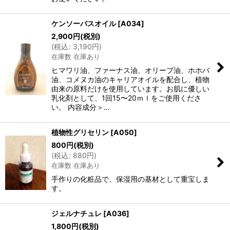
ケンソーバスオイル
[
A034
]
2,900
円
(税別)
(
税込
:
3,190
円
)
在庫数 在庫あり
ヒマワリ油、ファーナス油、オリーブ油、ホホバ
油、コメヌカ油のキャリアオイルを配合し、植物
由来の原料だけを使用しています。お肌に優しい
乳化剤として、1回15〜20ｍｌをご使用くださ
い。 内容成分＞…
植物性グリセリン
[
A050
]
800
円
(税別)
(
税込
:
880
円
)
在庫数 在庫あり
手作りの化粧品で、保湿用の基材として重宝しま
す。
ジェルナチュレ
[
A036
]
1,800
円
(税別)