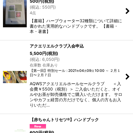
500
円
(税別)
(
税込
:
550
円
)
4点
【書籍】ハーブウォーター32種類について詳細に
書かれた実用的なハンドブックです。 【書籍・
本・著書】
アクエリエルクラブ入会申込
5,500
円
(税別)
(
税込
:
6,050
円
)
在庫数 在庫あり
【第一回】特別セール
:
2021
04
09
10:00
～
２月１
年
月
日
日〜２月７日
AQWSアクエリエルホールセールクラブ ＜入
会費￥5500（税別）＞ ご入会いただくと、オイ
ルやお茶が卸売価格でご購入いただけます。 サロ
ンやカフェ経営の方だけでなく、個人の方もお入
りいただ…
【赤ちゃんトリセツ®】ハンドブック
600
円
(税別)