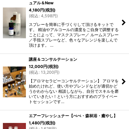
ュアル＆New
4,180
円
(税別)
(
税込
:
4,598
円
)
スプレーを簡単に手づくりして頂けるキットで
す。 精油やアルコールの濃度をご自身で調整する
ことによって、マスクスプレー／ ルームスプレー
／手指スプレーなど、色々なアレンジを楽しんで
頂けます。 …
講座＆コンサルテーション
12,000
円
(税別)
(
税込
:
13,200
円
)
【アロマセラピーコンサルテーション】 アロマを
始めたけれど、使い方やブレンドなどが適切かど
うかわからない 相談しながら、自分でスキルを磨
いていきたい！という方におすすめのプライベー
トセッションです…
エアーフレッシュナー【べべ・森林浴・癒やし】
1,480
円
(税別)
(
税込
:
1,628
円
)