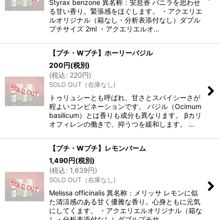
Styrax benzone 異名称：安息香 バニラを思わせ
る甘い香り。緊張感をほぐします。 ・アクエリエ
ルオリジナル（箱なし・分析表添付なし）ダブル
プチサイズ 2ml ・アクエリエルオ…
【プチ・Wプチ】ホーリーバジル
200
円
(税別)
(
税込
:
220
円
)
SOLD OUT（在庫なし)
トゥリュシーとも呼ばれ、甘さとスパイシーさが
程よいコンビネーションです。 バジル（Ocimum
basilicum）とは香りも成分も異なります。 βカリ
オフィレンの働きで、抑うつを緩和します。 …
【プチ・Wプチ】レモンバーム
1,490
円
(税別)
(
税込
:
1,639
円
)
SOLD OUT（在庫なし)
Melissa officinalis 異名称：メリッサ レモンに似
た清涼感のある甘く優雅な香り。心身ともに元気
にしてくます。 ・アクエリエルオリジナル（箱な
し・分析表添付なし）ダブルプチサ…