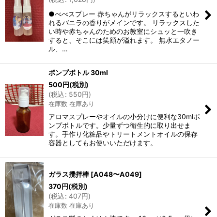
●べべスプレー 赤ちゃんがリラックスするといわ
れるバニラの香りがメインです。 リラックスした
い時や赤ちゃんのためのお教室にシュッと一吹き
すると、そこには笑顔が溢れます。 無水エタノー
ル、…
ポンプボトル 30ml
500
円
(税別)
(
税込
:
550
円
)
在庫数 在庫あり
アロマスプレーやオイルの小分けに便利な30mlポ
ンプボトルです。少量ずつ衛生的に取り出せま
す。手作り化粧品やトリートメントオイルの保存
容器としてもお使いいただけます。
ガラス攪拌棒
[
A048〜A049
]
370
円
(税別)
(
税込
:
407
円
)
在庫数 在庫あり