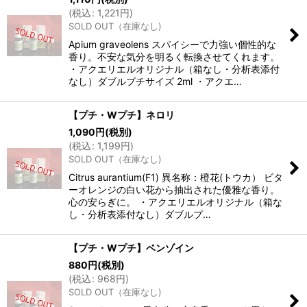
(
税込
:
1,221
円
)
SOLD OUT（在庫なし)
Apium graveolens スパイシーで力強い個性的な
香り。不安な気分を明るく転換させてくれます。
・アクエリエルオリジナル（箱なし・分析表添付
なし）ダブルプチサイズ 2ml ・アクエ…
【プチ・Wプチ】ネロリ
1,090
円
(税別)
(
税込
:
1,199
円
)
SOLD OUT（在庫なし)
Citrus aurantium(F1) 異名称：橙花(トウカ） ビタ
ーオレンジの白い花から抽出された優雅な香り。
心の安らぎに。 ・アクエリエルオリジナル（箱な
し・分析表添付なし）ダブルプ…
【プチ・Wプチ】ベンゾイン
880
円
(税別)
(
税込
:
968
円
)
SOLD OUT（在庫なし)