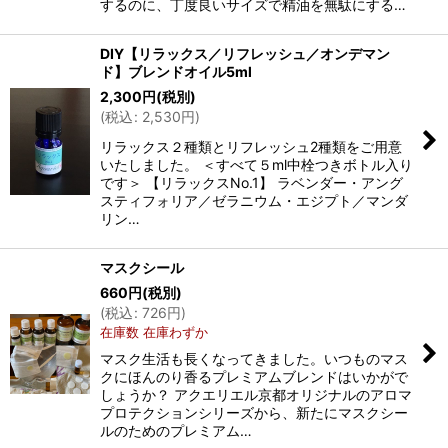
するのに、丁度良いサイズで精油を無駄にする…
DIY【リラックス／リフレッシュ／オンデマン
ド】ブレンドオイル5ml
2,300
円
(税別)
(
税込
:
2,530
円
)
リラックス２種類とリフレッシュ2種類をご用意
いたしました。 ＜すべて５ml中栓つきボトル入り
です＞ 【リラックスNo.1】 ラベンダー・アング
スティフォリア／ゼラニウム・エジプト／マンダ
リン…
マスクシール
660
円
(税別)
(
税込
:
726
円
)
在庫数 在庫わずか
マスク生活も長くなってきました。いつものマス
クにほんのり香るプレミアムブレンドはいかがで
しょうか？ アクエリエル京都オリジナルのアロマ
プロテクションシリーズから、新たにマスクシー
ルのためのプレミアム…