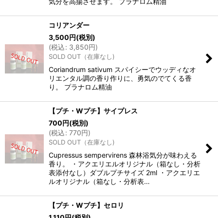
気分を高揚させます。 プラナロム精油
コリアンダー
3,500
円
(税別)
(
税込
:
3,850
円
)
SOLD OUT（在庫なし)
Coriandrum sativum スパイシーでウッディなオ
リエンタル調の香り作りに、勇気のでてくる香
り。 プラナロム精油
【プチ・Wプチ】サイプレス
700
円
(税別)
(
税込
:
770
円
)
SOLD OUT（在庫なし)
Cupressus sempervirens 森林浴気分が味わえる
香り。 ・アクエリエルオリジナル（箱なし・分析
表添付なし）ダブルプチサイズ 2ml ・アクエリエ
ルオリジナル（箱なし・分析表…
【プチ・Wプチ】セロリ
1,110
円
(税別)