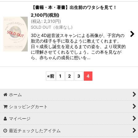
【書籍・本・著書】出生前のワタシを見て！
2,100
円
(税別)
(
税込
:
2,310
円
)
SOLD OUT（在庫なし)
3Dと4D超音波スキャンによる画像が、子宮内の
胎児の様子を手に取るように教えてくれます。
日々成長し誕生を迎えるまでの姿を、より現実的
に理解させてくれるでしょう。この本を見なが
ら、赤ちゃんの成長に想いを…
«
前
1
2
3
4
ホーム
ショッピングカート
マイページ
最近チェックしたアイテム