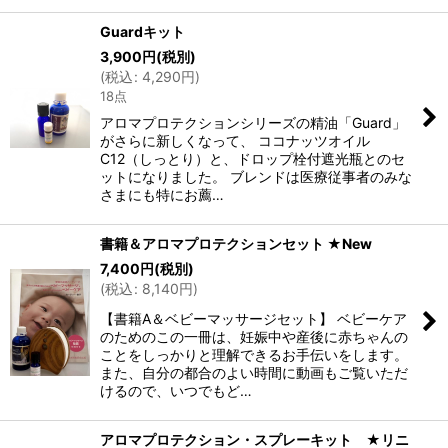
Guardキット
3,900
円
(税別)
(
税込
:
4,290
円
)
18点
アロマプロテクションシリーズの精油「Guard」
がさらに新しくなって、 ココナッツオイル
C12（しっとり）と、ドロップ栓付遮光瓶とのセ
ットになりました。 ブレンドは医療従事者のみな
さまにも特にお薦…
書籍＆アロマプロテクションセット ★New
7,400
円
(税別)
(
税込
:
8,140
円
)
【書籍A＆ベビーマッサージセット】 ベビーケア
のためのこの一冊は、妊娠中や産後に赤ちゃんの
ことをしっかりと理解できるお手伝いをします。
また、自分の都合のよい時間に動画もご覧いただ
けるので、いつでもど…
アロマプロテクション・スプレーキット ★リニ