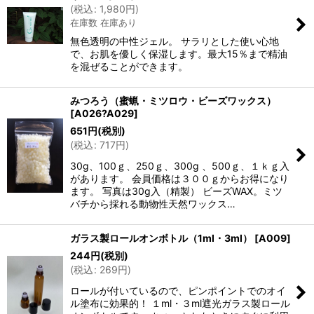
(
税込
:
1,980
円
)
在庫数 在庫あり
無色透明の中性ジェル。 サラリとした使い心地
で、お肌を優しく保湿します。最大15％まで精油
を混ぜることができます。
みつろう（蜜蝋・ミツロウ・ビーズワックス）
[
A026?A029
]
651
円
(税別)
(
税込
:
717
円
)
30g、100ｇ、250ｇ、300g 、500ｇ、１ｋｇ入
があります。 会員価格は３００ｇからお得になり
ます。 写真は30g入（精製） ビーズWAX。ミツ
バチから採れる動物性天然ワックス…
ガラス製ロールオンボトル（1ml・3ml）
[
A009
]
244
円
(税別)
(
税込
:
269
円
)
ロールが付いているので、ピンポイントでのオイ
ル塗布に効果的！ １ml・３ml遮光ガラス製ロール