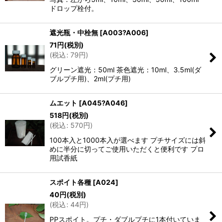
ドロップ栓付。
遮光瓶・中栓無
[
A003?A006
]
71
円
(税別)
(
税込
:
79
円
)
グリーン遮光：50ml 茶色遮光：10ml、3.5ml(ダ
ブルプチ用)、2ml(プチ用)
ムエット
[
A045?A046
]
518
円
(税別)
(
税込
:
570
円
)
100本入と1000本入が選べます プチサイズには斜
めに半分に切ってご使用いただくと便利です プロ
用試香紙
スポイト各種
[
A024
]
40
円
(税別)
(
税込
:
44
円
)
PPスポイト。プチ・ダブルプチに1本付いていま