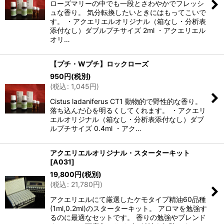
ローズマリーの中でも一段とさわやかでフレッシ
ュな香り。 気分転換したいときにはもってこいで
す。 ・アクエリエルオリジナル（箱なし・分析表
添付なし）ダブルプチサイズ 2ml ・アクエリエル
オリ…
【プチ・Wプチ】ロックローズ
950
円
(税別)
(
税込
:
1,045
円
)
Cistus ladaniferus CT1 動物的で野性的な香り。
落ち込んだ心を明るくしてくれます。 ・アクエリ
エルオリジナル（箱なし・分析表添付なし）ダブ
ルプチサイズ 0.4ml ・アク…
アクエリエルオリジナル・スターターキット
[
A031
]
19,800
円
(税別)
(
税込
:
21,780
円
)
アクエリエルにて厳選したケモタイプ精油60品種
(1ml,0.2ml)のスターターキット。 アロマを勉強す
るのに最適なセットです。 香りの勉強やブレンド