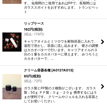
す。 短期間のご使用であればPPで、長期間には
ガラススポイトをおすすめします。 トランピペッ
ト
リップケース
162
円
(税別)
(
税込
:
179
円
)
キャリアオイルとミツロウを耐熱容器に入れて、
湯煎で溶かし、容器に流し込みます。 硬さの調整
はカカオバターで行います。キャリアオイルの３
分の１量をカカオバターに替えます。 みつろうと
カカオバターで、…
クリーム容器各種
[
A012?A013
]
65
円
(税別)
(
税込
:
72
円
)
ガラス製とPP製の２種類がございます。 ガラス
製；50ｇ ＰＰ製；５ｇ・２０ｇ 携帯するには５
ｇが便利です。 クリームやジェルを入れる容器と
してお使いください。