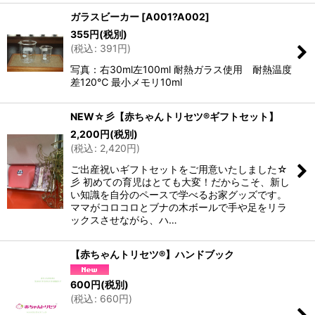
ガラスビーカー
[
A001?A002
]
355
円
(税別)
(
税込
:
391
円
)
写真：右30ml左100ml 耐熱ガラス使用 耐熱温度
差120℃ 最小メモリ10ml
NEW☆彡【赤ちゃんトリセツ®ギフトセット】
2,200
円
(税別)
(
税込
:
2,420
円
)
ご出産祝いギフトセットをご用意いたしました☆
彡 初めての育児はとても大変！だからこそ、新し
い知識を自分のペースで学べるお家グッズです。
ママがコロコロとブナの木ボールで手や足をリラ
ックスさせながら、ハ…
【赤ちゃんトリセツ®】ハンドブック
600
円
(税別)
(
税込
:
660
円
)