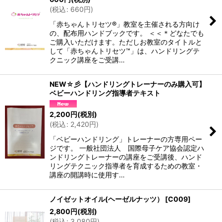
(
税込
:
660
円
)
「赤ちゃんトリセツ®」教室を主催される方向け
の、配布用ハンドブックです。 ＜＜＊どなたでも
ご購入いただけます。ただしお教室のタイトルと
して「赤ちゃんトリセツ™」は、ハンドリングテ
クニック講座をご受講…
NEW☆彡【ハンドリングトレーナーのみ購入可】
ベビーハンドリング指導者テキスト
2,200
円
(税別)
(
税込
:
2,420
円
)
「ベビーハンドリング」トレーナーの方専用ペー
ジです。 一般社団法人 国際母子ケア協会認定ハ
ンドリングトレーナーの講座をご受講後、ハンド
リングテクニック指導者を育成するための教室・
講座の開講時に使用す…
ノイゼットオイル(ヘーゼルナッツ）
[
C009
]
2,800
円
(税別)
(
税込
:
3,080
円
)