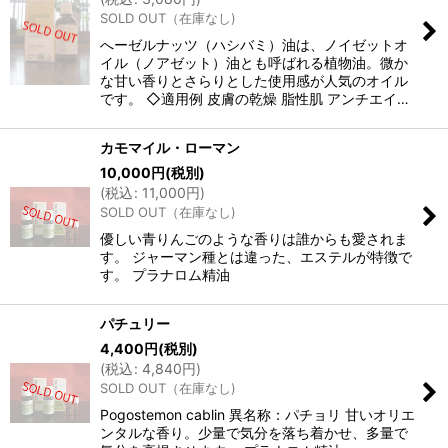
SOLD OUT（在庫なし)
へーゼルナッツ（ハシバミ）油は、ノイゼットオ
イル（ノアゼット）油とも呼ばれる植物油。微か
な甘い香りとさらりとした使用感が人気のオイル
です。 ◇適用例 皮膚の乾燥 脂性肌 アンチエイ…
カモマイル・ローマン
10,000
円
(税別)
(
税込
:
11,000
円
)
SOLD OUT（在庫なし)
優しい青りんごのような香りは誰からも愛されま
す。 ジャーマン種とは違った、エステルが特徴で
す。 プラナロム精油
パチュリー
4,400
円
(税別)
(
税込
:
4,840
円
)
SOLD OUT（在庫なし)
Pogostemon cablin 異名称：パチョリ 甘いオリエ
ンタルな香り。少量で気分を落ち着かせ、多量で