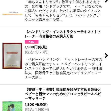
「赤ちゃんトリセツ®」教室を主催される方向け
の、配布用ハンドブックです。 ＜＜＊どなたでも
ご購入いただけます。ただしお教室のタイトルと
して「赤ちゃんトリセツ™」は、ハンドリングテ
クニック講座をご受講…
【ハンドリング・インストラクターテキスト】ト
レーナー有資格者のみ購入可能
1,980
円
(税別)
(
税込
:
2,178
円
)
「ベビーハンドリング」 ＊＜＜トレーナーの方の
みご購入可能です＞＞ ＊ベビーハンドリング・イ
ンストラクターでは購入いただけません 一般社団
法人 国際母子ケア協会認定ハンドリングトレー
ナーの講…
【書籍・本・著書】現役助産師がすすめる妊婦と
ベビーと新米ママのためのアロマセラピー＆ベビ
ーマッサージ
1,800
円
(税別)
(
税込
:
1,980
円
)