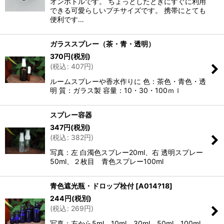
オンボトルです。 ちょっとしたときにすぐに利用
できる可愛らしいプチサイズです。 携帯にとても
便利です…
ガラススプレー（茶・青・透明）
370
円
(税別)
(
税込
:
407
円
)
ルームスプレーや香水作りに 色：茶色・青色・透
明 質：ガラス製 容量：10・30・100ｍｌ
スプレー容器
347
円
(税別)
(
税込
:
382
円
)
写真：左 白濁色スプレー20ml、右 透明スプレー
50ml、２枚目 青色スプレー100ml
青色遮光瓶・ドロップ栓付
[
A014?18
]
244
円
(税別)
(
税込
:
269
円
)
写真：左から5ml、10ml、30ml、50ml、100ml