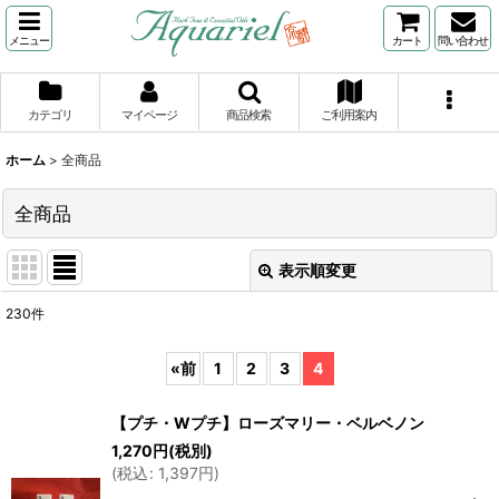
メニュー
カート
問い合わせ
カテゴリ
マイページ
商品検索
ご利用案内
ホーム
>
全商品
全商品
表示順変更
閉じる
230
件
表示数
:
«
前
1
2
3
4
並び順
:
【プチ・Wプチ】ローズマリー・ベルベノン
1,270
円
(税別)
絞り込む
(
税込
:
1,397
円
)