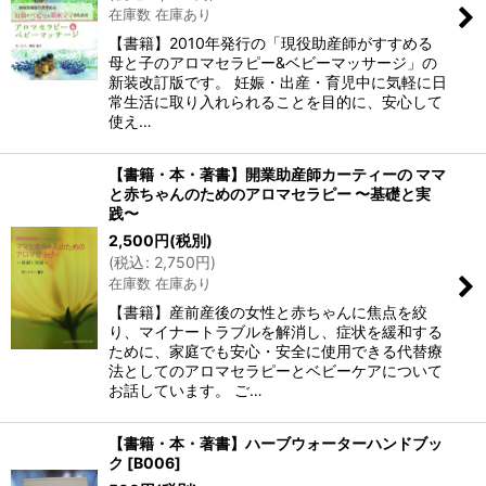
在庫数 在庫あり
【書籍】2010年発行の「現役助産師がすすめる
母と子のアロマセラピー&ベビーマッサージ」の
新装改訂版です。 妊娠・出産・育児中に気軽に日
常生活に取り入れられることを目的に、安心して
使え…
【書籍・本・著書】開業助産師カーティーの ママ
と赤ちゃんのためのアロマセラピー 〜基礎と実
践〜
2,500
円
(税別)
(
税込
:
2,750
円
)
在庫数 在庫あり
【書籍】産前産後の女性と赤ちゃんに焦点を絞
り、マイナートラブルを解消し、症状を緩和する
ために、家庭でも安心・安全に使用できる代替療
法としてのアロマセラピーとベビーケアについて
お話しています。 ご…
【書籍・本・著書】ハーブウォーターハンドブッ
ク
[
B006
]