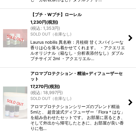
【プチ・Wプチ】ローレル
1,230
円
(税別)
(
税込
:
1,353
円
)
SOLD OUT（在庫なし)
Laurus nobilis 異名称：月桂樹 甘くスパイシーな
香りは心を落ち着かせてくれます。 ・アクエリエ
ルオリジナル（箱なし・分析表添付なし）ダブル
プチサイズ 2ml ・アクエリエル…
アロマプロテクション・精油+ディフューザーセ
ット
17,270
円
(税別)
(
税込
:
18,997
円
)
SOLD OUT（在庫なし)
アロマプロテクションシリーズのブレンド精油
5mlと、 超音波式ディフューザー「Flora＊はな」
を組み合わせたセットです。 お部屋に居るとき、
そして外出から帰宅したときに、お部屋が良い香
りに包…