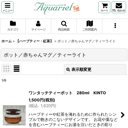
メニュー
カート
問い合わせ
カテゴリ
マイページ
商品検索
ご利用案内
ホーム
>
【ハーブティー・紅茶】
>
ポット／赤ちゃんマグ／ティーライト
ポット／赤ちゃんマグ／ティーライト
表示順変更
閉じる
1
件
表示数
:
ワンタッチティーポット 280ml KINTO
1,500
円
(税別)
並び順
:
(
税込
:
1,620
円
)
ハーブティーや紅茶を淹れるために作られたシン
絞り込む
プルで飽きのこないデザインです。 お花や葉など
を含むハーブティーにお湯を注いだときの彩り