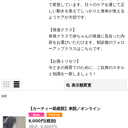
て変形しています。日々のケアを通じて正
しい動きを覚えてしっかりと身体が使える
ようケアが大切です。
【発達クラス】
単発クラスで赤ちゃんの発達に見合った内
容をお選びいただけます。初診後のフォロ
ーアップクラスはこちらです。
【お孫トリセツ】
今どきの孫育てのために、ご自身のスキル
と知識を一新しましょう！
表示順変更
閉じる
9
件
表示数
:
【カーティー助産院】来院／オンライン
並び順
:
6,000
円
(税別)
(
税込
:
6,600
円
)