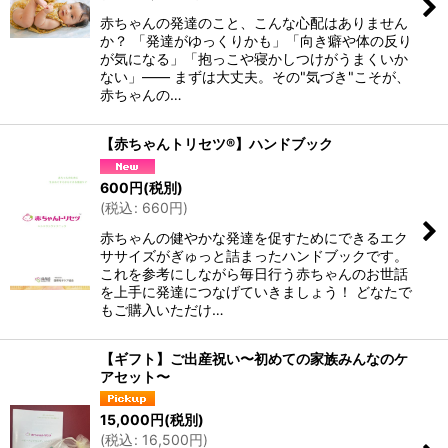
赤ちゃんの発達のこと、こんな心配はありません
か？ 「発達がゆっくりかも」「向き癖や体の反り
が気になる」「抱っこや寝かしつけがうまくいか
ない」—— まずは大丈夫。その"気づき"こそが、
赤ちゃんの…
【赤ちゃんトリセツ®】ハンドブック
600
円
(税別)
(
税込
:
660
円
)
赤ちゃんの健やかな発達を促すためにできるエク
ササイズがぎゅっと詰まったハンドブックです。
これを参考にしながら毎日行う赤ちゃんのお世話
を上手に発達につなげていきましょう！ どなたで
もご購入いただけ…
【ギフト】ご出産祝い〜初めての家族みんなのケ
アセット〜
15,000
円
(税別)
(
税込
:
16,500
円
)