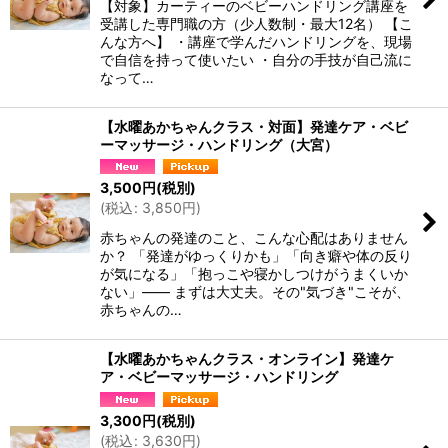
【対象】カーティーのベビーハンドリング講座を
受講した専門職の方（少人数制・最大12名） 【こ
んな方へ】 ・講座で学んだハンドリングを、現場
で自信を持って使いたい ・自分の手技が自己流に
なって…
【水曜あかちゃんクラス・対面】発達ケア・ベビ
ーマッサージ・ハンドリング（大宮）
3,500
円
(税別)
(
税込
:
3,850
円
)
赤ちゃんの発達のこと、こんな心配はありません
か？ 「発達がゆっくりかも」「向き癖や体の反り
が気になる」「抱っこや寝かしつけがうまくいか
ない」—— まずは大丈夫。その"気づき"こそが、
赤ちゃんの…
【水曜あかちゃんクラス・オンライン】発達ケ
ア・ベビーマッサージ・ハンドリング
3,300
円
(税別)
(
税込
:
3,630
円
)