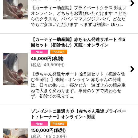
絞り込む
【カーティー助産院】プライベートクラス 対面／
オンライン、どちらもお選びいただけます ＊どち
らのクラスも、パパ／ママ／ジジ／ババ、どなた
でもご参加いただけます ＜まずは初診＞ ゆっ…
【カーティー助産院】赤ちゃん発達サポート 全5
回セット（初診含む）来院・オンライン
45,000
円
(税別)
(
税込
:
49,500
円
)
【赤ちゃん発達サポート 全5回セット（初診を含
む全5回）】来院・オンライン 赤ちゃんの発達
は、日々の抱っこ・寝かせ方・遊ばせ方の積み重
ねで大きく変わります。単発のケアで終わらせ
ず、初診での見立て…
プレゼントに最適☆彡【赤ちゃん発達プライベー
トトレーナー】オンライン・対面
150,000
円
(税別)
(
税込
:
165,000
円
)