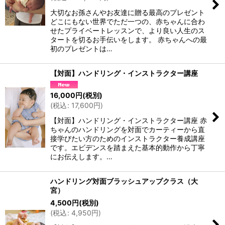
大切なお孫さんやお友達に贈る最高のプレゼント
どこにもない世界でただ一つの、赤ちゃんに合わ
せたプライベートレッスンで、より良い人生のス
タートを切るお手伝いをします。 赤ちゃんへの最
初のプレゼントは…
【対面】ハンドリング・インストラクター講座
16,000
円
(税別)
(
税込
:
17,600
円
)
【対面】ハンドリング・インストラクター講座 赤
ちゃんのハンドリングを対面でカーティーから直
接学びたい方のためのインストラクター養成講座
です。エビデンスを踏まえた基本的動作から丁寧
にお伝えします。…
ハンドリング対面ブラッシュアップクラス（大
宮）
4,500
円
(税別)
(
税込
:
4,950
円
)