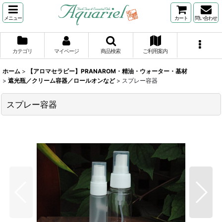
メニュー
カート
問い合わせ
カテゴリ
マイページ
商品検索
ご利用案内
ホーム
>
【アロマセラピー】PRANAROM・精油・ウォーター・基材
>
遮光瓶／クリーム容器／ロールオンなど
>
スプレー容器
スプレー容器