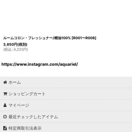
ルームコロン・フレッシュナー/精油100%
[
R001〜R008
]
3,850
円
(税別)
(
税込
:
4,235
円
)
https://www.instagram.com/aquariel/
ホーム
ショッピングカート
マイページ
最近チェックしたアイテム
特定商取引法表示