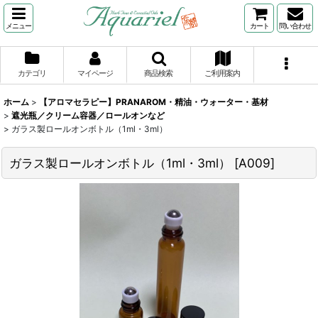
メニュー
カート
問い合わせ
カテゴリ
マイページ
商品検索
ご利用案内
ホーム
>
【アロマセラピー】PRANAROM・精油・ウォーター・基材
>
遮光瓶／クリーム容器／ロールオンなど
>
ガラス製ロールオンボトル（1ml・3ml）
ガラス製ロールオンボトル（1ml・3ml）
[
A009
]