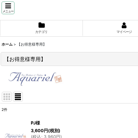
メニュー
カテゴリ
マイページ
ホーム
>
【お得意様専用】
【お得意様専用】
2
件
表示数
:
PJ様
3,600
円
(税別)
並び順
:
(
税込
:
3,960
円
)