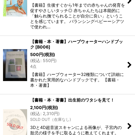
【書籍】生後すぐから1年までの赤ちゃんの発育を
促すやさしいタッチ◎ 赤ちゃんたちは本能的に
「触られ撫でられることが自分に良い」というこ
とを感じています。 バランシングベビーーシアツ
で使われ…
【書籍・本・著書】ハーブウォーターハンドブッ
ク
[
B006
]
500
円
(税別)
(
税込
:
550
円
)
4点
【書籍】ハーブウォーター32種類について詳細に
書かれた実用的なハンドブックです。 【書籍・
本・著書】
【書籍・本・著書】出生前のワタシを見て！
2,100
円
(税別)
(
税込
:
2,310
円
)
SOLD OUT（在庫なし)
3Dと4D超音波スキャンによる画像が、子宮内の
胎児の様子を手に取るように教えてくれます。