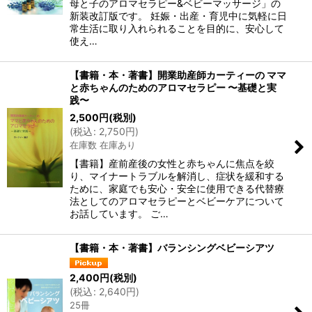
母と子のアロマセラピー&ベビーマッサージ」の
新装改訂版です。 妊娠・出産・育児中に気軽に日
常生活に取り入れられることを目的に、安心して
使え…
【書籍・本・著書】開業助産師カーティーの ママ
と赤ちゃんのためのアロマセラピー 〜基礎と実
践〜
2,500
円
(税別)
(
税込
:
2,750
円
)
在庫数 在庫あり
【書籍】産前産後の女性と赤ちゃんに焦点を絞
り、マイナートラブルを解消し、症状を緩和する
ために、家庭でも安心・安全に使用できる代替療
法としてのアロマセラピーとベビーケアについて
お話しています。 ご…
【書籍・本・著書】バランシングベビーシアツ
2,400
円
(税別)
(
税込
:
2,640
円
)
25冊