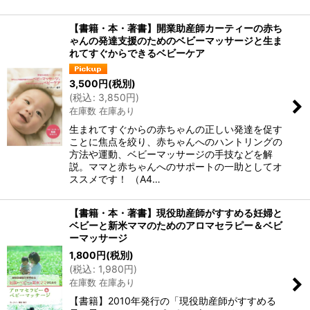
【書籍・本・著書】開業助産師カーティーの赤ち
ゃんの発達支援のためのベビーマッサージと生ま
れてすぐからできるベビーケア
3,500
円
(税別)
(
税込
:
3,850
円
)
在庫数 在庫あり
生まれてすぐからの赤ちゃんの正しい発達を促す
ことに焦点を絞り、赤ちゃんへのハントリングの
方法や運動、ベビーマッサージの手技などを解
説。ママと赤ちゃんへのサポートの一助としてオ
ススメです！ （A4…
【書籍・本・著書】現役助産師がすすめる妊婦と
ベビーと新米ママのためのアロマセラピー＆ベビ
ーマッサージ
1,800
円
(税別)
(
税込
:
1,980
円
)
在庫数 在庫あり
【書籍】2010年発行の「現役助産師がすすめる