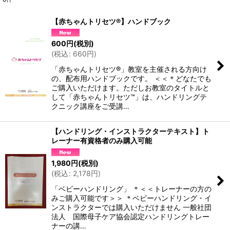
表示数
:
【赤ちゃんトリセツ®】ハンドブック
並び順
:
600
円
(税別)
(
税込
:
660
円
)
絞り込む
「赤ちゃんトリセツ®」教室を主催される方向け
の、配布用ハンドブックです。 ＜＜＊どなたでも
ご購入いただけます。ただしお教室のタイトルと
して「赤ちゃんトリセツ™」は、ハンドリングテ
クニック講座をご受講…
【ハンドリング・インストラクターテキスト】ト
レーナー有資格者のみ購入可能
1,980
円
(税別)
(
税込
:
2,178
円
)
「ベビーハンドリング」 ＊＜＜トレーナーの方の
みご購入可能です＞＞ ＊ベビーハンドリング・イ
ンストラクターでは購入いただけません 一般社団
法人 国際母子ケア協会認定ハンドリングトレー
ナーの講…