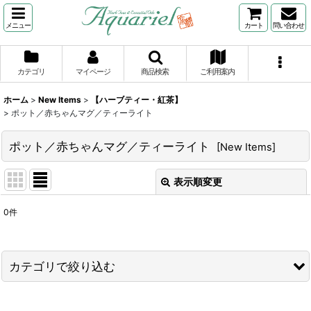
メニュー
カート
問い合わせ
カテゴリ
マイページ
商品検索
ご利用案内
ホーム
>
New Items
>
【ハーブティー・紅茶】
>
ポット／赤ちゃんマグ／ティーライト
ポット／赤ちゃんマグ／ティーライト
[
New Items
]
表示順変更
閉じる
0
件
表示数
:
並び順
:
カテゴリで絞り込む
絞り込む
【ハーブティー・紅茶】 (全商品)