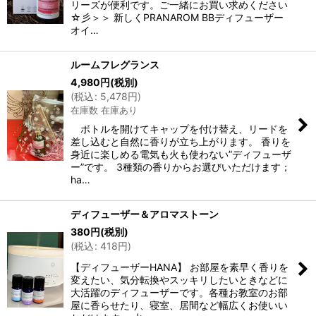
リーズが便利です。ご一緒にお買い求めください
☆彡＞＞ 新しくPRANAROM BBディフューザー
オイ…
ルームフレグランス
4,980
円
(税別)
(
税込
:
5,478
円
)
在庫数 在庫あり
ボトルを開けてキャップを付け替え、リードを
差し込むと自然に香りが立ち上がります。 香りを
身近に楽しめる電気も火も使わない”ディフューザ
ー”です。 3種類の香りからお選びいただけます；
ha…
ディフューザー＆アロマストーン
380
円
(税別)
(
税込
:
418
円
)
【ディフューザーHANA】 お部屋を素早く香りを
変えたい、気分転換やスッキリしたいときなどに
大活躍のディフューザーです。各種お教室のお部
屋に香らせたり、寝室、居間など幅広くお使いい