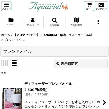
メニュー
カート
問い合わせ
カテゴリ
マイページ
商品検索
ご利用案内
ホーム
>
【アロマセラピー】PRANAROM・精油・ウォーター・基材
>
ブレンドオイル
ブレンドオイル
表示順変更
閉じる
3
件
表示数
:
ディフューザーブレンドオイル
2,500
円
(税別)
並び順
:
(
税込
:
2,750
円
)
＜＜ディフューザーHANAは、お水を入れて100%
絞り込む
エッセンシャルオイルだけを使用したブレンドシ