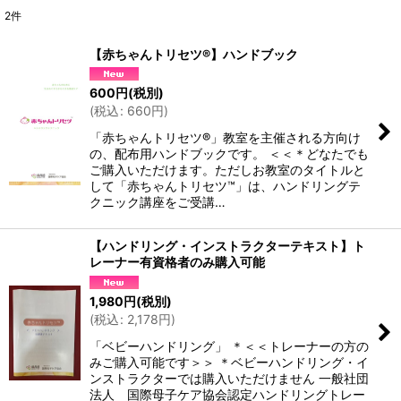
2
件
表示数
:
【赤ちゃんトリセツ®】ハンドブック
並び順
:
600
円
(税別)
(
税込
:
660
円
)
絞り込む
「赤ちゃんトリセツ®」教室を主催される方向け
の、配布用ハンドブックです。 ＜＜＊どなたでも
ご購入いただけます。ただしお教室のタイトルと
して「赤ちゃんトリセツ™」は、ハンドリングテ
クニック講座をご受講…
【ハンドリング・インストラクターテキスト】ト
レーナー有資格者のみ購入可能
1,980
円
(税別)
(
税込
:
2,178
円
)
「ベビーハンドリング」 ＊＜＜トレーナーの方の
みご購入可能です＞＞ ＊ベビーハンドリング・イ
ンストラクターでは購入いただけません 一般社団
法人 国際母子ケア協会認定ハンドリングトレー