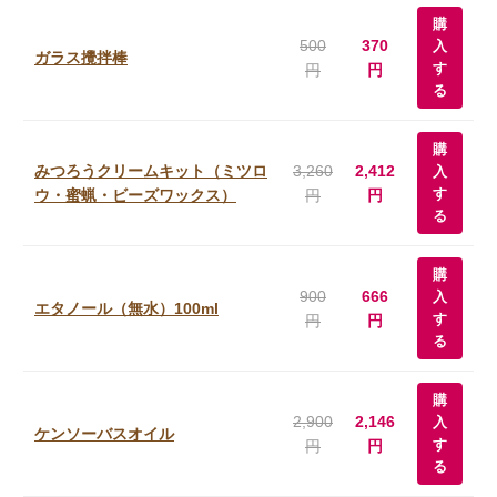
購
500
370
入
ガラス攪拌棒
す
円
円
る
購
みつろうクリームキット（ミツロ
3,260
2,412
入
す
ウ・蜜蝋・ビーズワックス）
円
円
る
購
900
666
入
エタノール（無水）100ml
す
円
円
る
購
2,900
2,146
入
ケンソーバスオイル
す
円
円
る