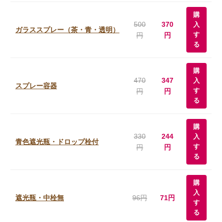
購
500
370
入
ガラススプレー（茶・青・透明）
す
円
円
る
購
470
347
入
スプレー容器
す
円
円
る
購
330
244
入
青色遮光瓶・ドロップ栓付
す
円
円
る
購
入
遮光瓶・中栓無
96円
71円
す
る