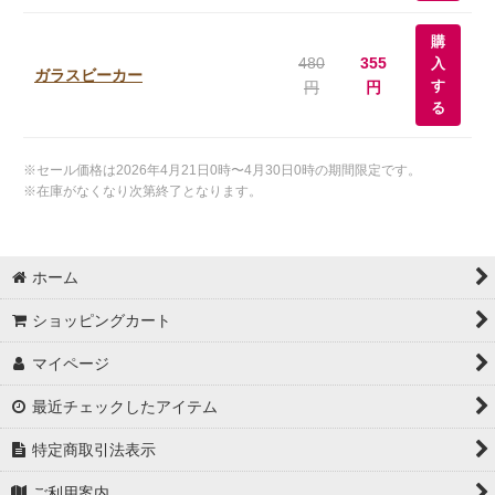
購
480
355
入
ガラスビーカー
す
円
円
る
※セール価格は2026年4月21日0時〜4月30日0時の期間限定です。
※在庫がなくなり次第終了となります。
ホーム
ショッピングカート
マイページ
最近チェックしたアイテム
特定商取引法表示
ご利用案内