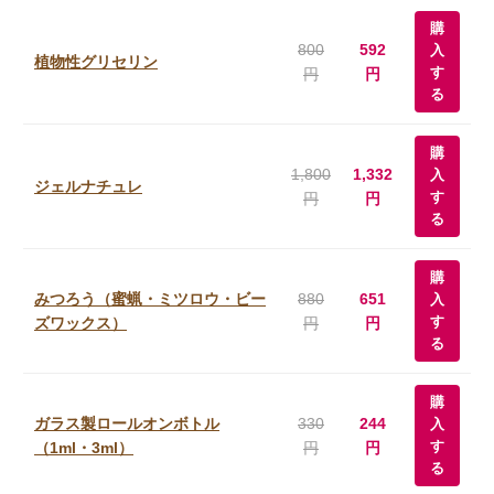
購
800
592
入
植物性グリセリン
す
円
円
る
購
1,800
1,332
入
ジェルナチュレ
す
円
円
る
購
みつろう（蜜蝋・ミツロウ・ビー
880
651
入
す
ズワックス）
円
円
る
購
ガラス製ロールオンボトル
330
244
入
す
（1ml・3ml）
円
円
る