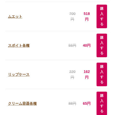
購
700
518
入
ムエット
す
円
円
る
購
入
スポイト各種
55円
40円
す
る
購
220
162
入
リップケース
す
円
円
る
購
入
クリーム容器各種
88円
65円
す
る