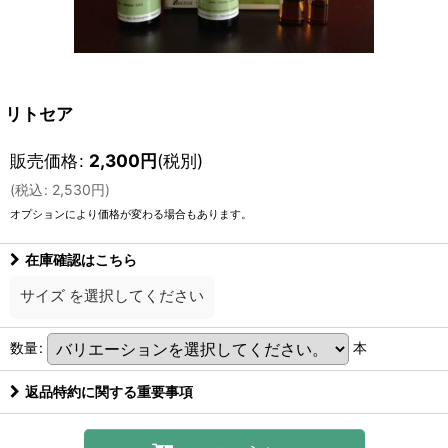
リトセア
販売価格
:
2,300
円
(税別)
(
税込
:
2,530
円
)
オプションにより価格が変わる場合もあります。
在庫確認はこちら
サイズ
を選択してください
数量
:
本
返品特約に関する重要事項