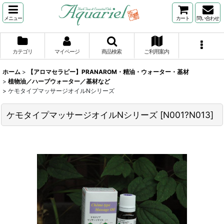
メニュー
カート
問い合わせ
カテゴリ
マイページ
商品検索
ご利用案内
ホーム
>
【アロマセラピー】PRANAROM・精油・ウォーター・基材
>
植物油／ハーブウォーター／基材など
>
ケモタイプマッサージオイルNシリーズ
ケモタイプマッサージオイルNシリーズ
[
N001?N013
]