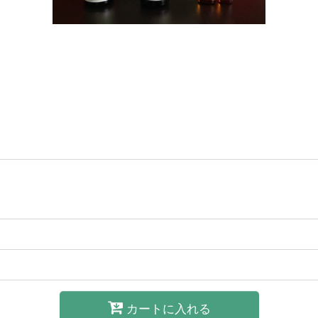
カートに入れる