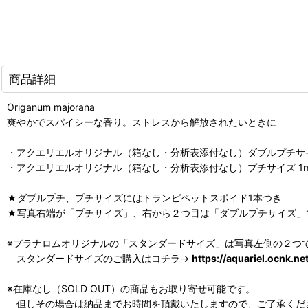
商品詳細
Origanum majorana
爽やかでスパイシーな香り。ストレスから解放されたいときに
・アクエリエルオリジナル（箱なし・分析表添付なし）ダブルプチサイズ
・アクエリエルオリジナル（箱なし・分析表添付なし）プチサイズ 1m
★ダブルプチ、プチサイズにはトランピペットスポイド1本つき
★写真右端が「プチサイズ」、右から２つ目は「ダブルプチサイズ」
※プラナロムオリジナルの「スタンダードサイズ」は写真左側の２つ
スタンダードサイズのご購入はコチラ→
https://aquariel.ocnk.ne
※在庫なし（SOLD OUT）の商品もお取り寄せ可能です。
但しその場合は納品までお時間を頂戴いたしますので、ご了承くだ