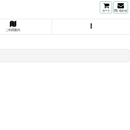
カート
問い合わせ
ご利用案内