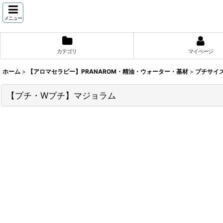
メニュー
カテゴリ
マイページ
ホーム
>
【アロマセラピー】PRANAROM・精油・ウォーター・基材
>
プチサイ
【プチ・Wプチ】マジョラム