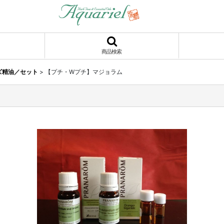
商品検索
ズ精油／セット
>
【プチ・Wプチ】マジョラム