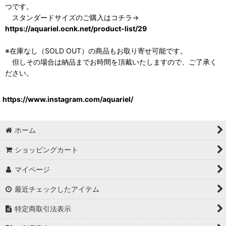
つです。
スタンダードサイズのご購入はコチラ→
https://aquariel.ocnk.net/product-list/29
※在庫なし（SOLD OUT）の商品もお取り寄せ可能です。
但しその場合は納品までお時間を頂戴いたしますので、ご了承く
ださい。
https://www.instagram.com/aquariel/
ホーム
ショッピングカート
マイページ
最近チェックしたアイテム
特定商取引法表示