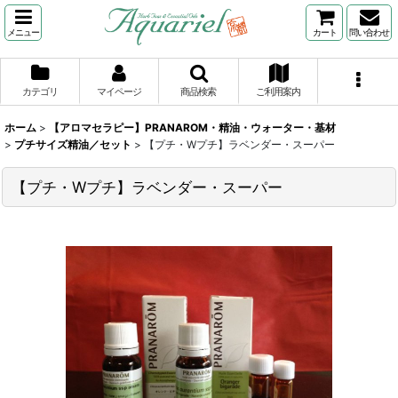
メニュー
カート
問い合わせ
カテゴリ
マイページ
商品検索
ご利用案内
ホーム
>
【アロマセラピー】PRANAROM・精油・ウォーター・基材
>
プチサイズ精油／セット
>
【プチ・Wプチ】ラベンダー・スーパー
【プチ・Wプチ】ラベンダー・スーパー