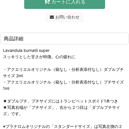
カートに入れる
お問い合わせ
商品詳細
Lavandula burnatii super
スッキリとした甘さが特徴。心の疲れに
・アクエリエルオリジナル（箱なし・分析表添付なし）ダブルプチ
サイズ 2ml
・アクエリエルオリジナル（箱なし・分析表添付なし）プチサイズ
1ml
★ダブルプチ、プチサイズにはトランピペットスポイド1本つき
★写真右端が「プチサイズ」、右から２つ目は「ダブルプチサイ
ズ」です。
※プラナロムオリジナルの「スタンダードサイズ」は写真左側の２