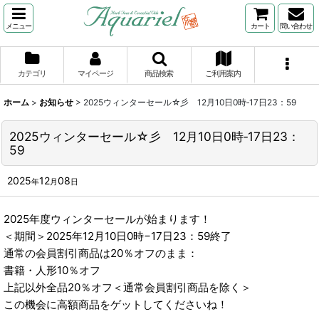
メニュー
カート
問い合わせ
カテゴリ
マイページ
商品検索
ご利用案内
ホーム
>
お知らせ
>
2025ウィンターセール☆彡 12月10日0時‐17日23：59
2025ウィンターセール☆彡 12月10日0時‐17日23：
59
2025
12
08
年
月
日
2025年度ウィンターセールが始まります！
＜期間＞2025年12月10日0時−17日23：59終了
通常の会員割引商品は20％オフのまま：
書籍・人形10％オフ
上記以外全品20％オフ＜通常会員割引商品を除く＞
この機会に高額商品をゲットしてくださいね！