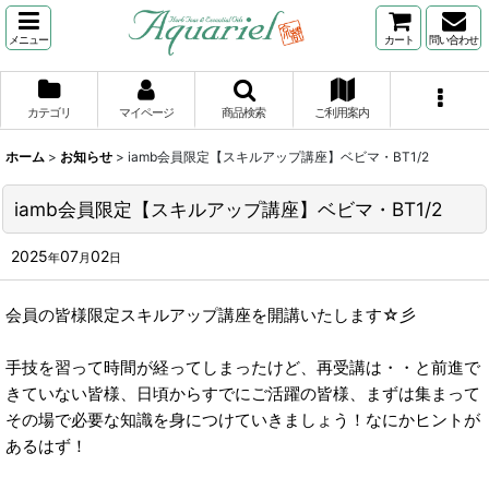
メニュー
カート
問い合わせ
カテゴリ
マイページ
商品検索
ご利用案内
ホーム
>
お知らせ
>
iamb会員限定【スキルアップ講座】ベビマ・BT1/2
iamb会員限定【スキルアップ講座】ベビマ・BT1/2
2025
07
02
年
月
日
会員の皆様限定スキルアップ講座を開講いたします☆彡
手技を習って時間が経ってしまったけど、再受講は・・と前進で
きていない皆様、日頃からすでにご活躍の皆様、まずは集まって
その場で必要な知識を身につけていきましょう！なにかヒントが
あるはず！