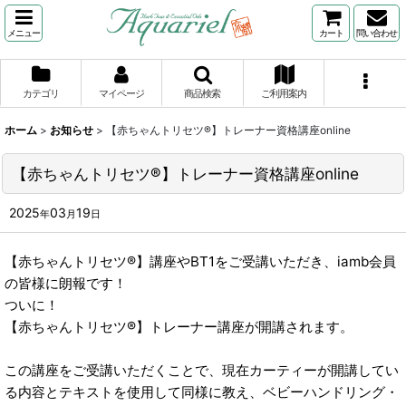
メニュー
カート
問い合わせ
カテゴリ
マイページ
商品検索
ご利用案内
ホーム
>
お知らせ
>
【赤ちゃんトリセツ®】トレーナー資格講座online
【赤ちゃんトリセツ®】トレーナー資格講座online
2025
03
19
年
月
日
【赤ちゃんトリセツ®】講座やBT1をご受講いただき、iamb会員
の皆様に朗報です！
ついに！
【赤ちゃんトリセツ®】トレーナー講座が開講されます。
この講座をご受講いただくことで、現在カーティーが開講してい
る内容とテキストを使用して同様に教え、ベビーハンドリング・