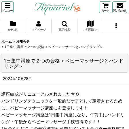
メニュー
カート
問い合わせ
カテゴリ
マイページ
商品検索
ご利用案内
ホーム
>
お知らせ
>
1日集中講座で２つの資格＜ベビーマッサージとハンドリング＞
1日集中講座で２つの資格＜ベビーマッサージとハンド
リング＞
2024
10
28
年
月
日
講座編成がリニューアルされました☆彡
ハンドリングテクニックを一般的なケアとして定着させるため
に、ベビーマッサージ講座にも登場します！
ベビーマッサージ講座は1日集中講座になり、午前中にハンドリ
ング・午後からベビーマッサージ手技習得です！！
1日のうちに２つの教室運営が可能なインストラクター資格取得