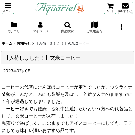
メニュー
カート
問い合わせ
カテゴリ
マイページ
商品検索
ご利用案内
ホーム
>
お知らせ
>
【入荷しました！】玄米コーヒー
【入荷しました！】玄米コーヒー
2023
07
05
年
月
日
コーヒーの代替にたんぽぽコーヒーが定番でしたが、ウクライナ
情勢がこんなところにも影響を及ぼし、入荷が未定のまますでに
１年が経過してしまいました。
コーヒー好きでも妊娠・授乳中は避けたいという方への代替品と
して、玄米コーヒーが入荷しました！
黒煎りで香ばしく、このままでもアイスコーヒーにしても、ラテ
にしても味わい深いおすすめ品です。