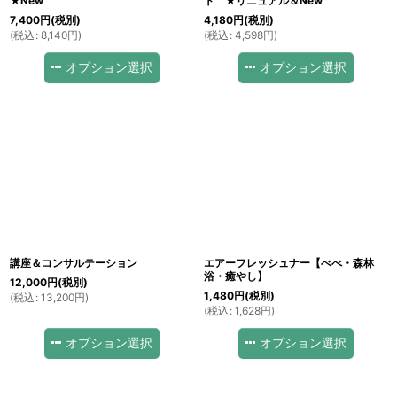
★New
ト ★リニュアル＆New
7,400
円
(税別)
4,180
円
(税別)
(
税込
:
8,140
円
)
(
税込
:
4,598
円
)
オプション選択
オプション選択
講座＆コンサルテーション
エアーフレッシュナー【べべ・森林
浴・癒やし】
12,000
円
(税別)
1,480
円
(税別)
(
税込
:
13,200
円
)
(
税込
:
1,628
円
)
オプション選択
オプション選択