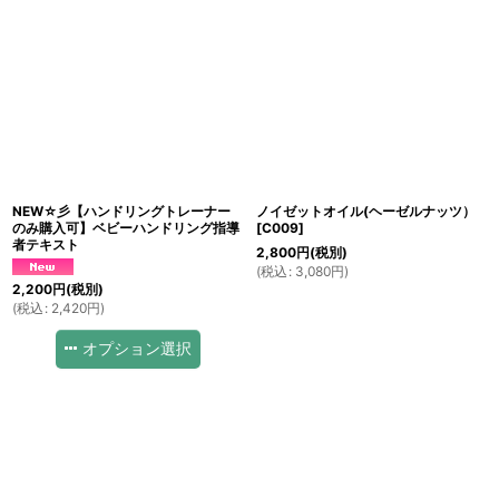
NEW☆彡【ハンドリングトレーナー
ノイゼットオイル(ヘーゼルナッツ）
のみ購入可】ベビーハンドリング指導
[
C009
]
者テキスト
2,800
円
(税別)
(
税込
:
3,080
円
)
2,200
円
(税別)
(
税込
:
2,420
円
)
オプション選択