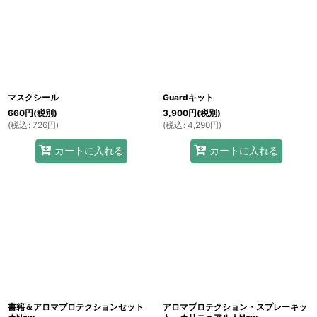
マスクシール
Guardキット
660
円
(税別)
3,900
円
(税別)
(
税込
:
726
円
)
(
税込
:
4,290
円
)
カートに入れる
カートに入れる
書籍＆アロマプロテクションセット
アロマプロテクション・スプレーキッ