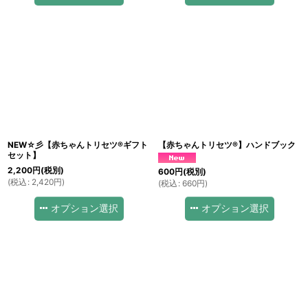
NEW☆彡【赤ちゃんトリセツ®ギフト
【赤ちゃんトリセツ®】ハンドブック
セット】
2,200
円
(税別)
600
円
(税別)
(
税込
:
2,420
円
)
(
税込
:
660
円
)
オプション選択
オプション選択