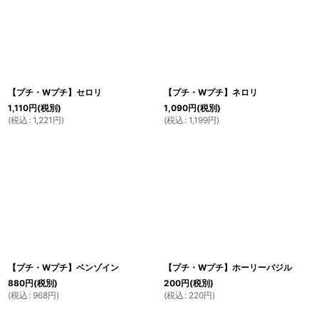
【プチ・Wプチ】セロリ
【プチ・Wプチ】ネロリ
1,110
円
(税別)
1,090
円
(税別)
(
税込
:
1,221
円
)
(
税込
:
1,199
円
)
【プチ・Wプチ】ベンゾイン
【プチ・Wプチ】ホーリーバジル
880
円
(税別)
200
円
(税別)
(
税込
:
968
円
)
(
税込
:
220
円
)