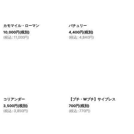
カモマイル・ローマン
パチュリー
10,000
円
(税別)
4,400
円
(税別)
(
税込
:
11,000
円
)
(
税込
:
4,840
円
)
コリアンダー
【プチ・Wプチ】サイプレス
3,500
円
(税別)
700
円
(税別)
(
税込
:
3,850
円
)
(
税込
:
770
円
)