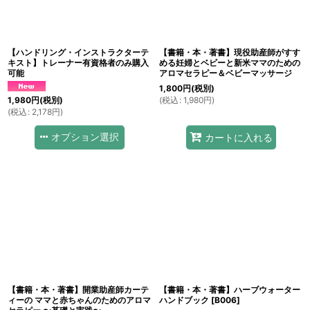
【ハンドリング・インストラクターテ
【書籍・本・著書】現役助産師がすす
キスト】トレーナー有資格者のみ購入
める妊婦とベビーと新米ママのための
可能
アロマセラピー＆ベビーマッサージ
1,800
円
(税別)
(
税込
:
1,980
円
)
1,980
円
(税別)
(
税込
:
2,178
円
)
オプション選択
カートに入れる
【書籍・本・著書】開業助産師カーテ
【書籍・本・著書】ハーブウォーター
ィーの ママと赤ちゃんのためのアロマ
ハンドブック
[
B006
]