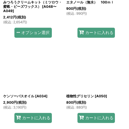
みつろうクリームキット（ミツロウ・
エタノール（無水） 100ｍｌ
蜜蝋・ビーズワックス）
[
A048〜
900
円
(税別)
A049
]
(
税込
:
990
円
)
2,412
円
(税別)
(
税込
:
2,654
円
)
オプション選択
カートに入れる
ケンソーバスオイル
[
A034
]
植物性グリセリン
[
A050
]
2,900
円
(税別)
800
円
(税別)
(
税込
:
3,190
円
)
(
税込
:
880
円
)
カートに入れる
カートに入れる