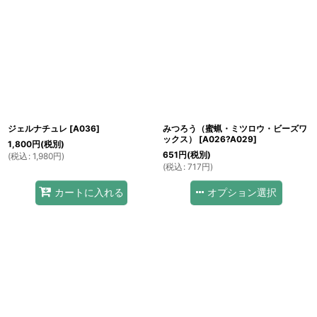
ジェルナチュレ
[
A036
]
みつろう（蜜蝋・ミツロウ・ビーズワ
ックス）
[
A026?A029
]
1,800
円
(税別)
651
円
(税別)
(
税込
:
1,980
円
)
(
税込
:
717
円
)
オプション選択
カートに入れる