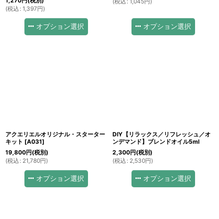
1,270
円
(税別)
(
税込
:
1,045
円
)
(
税込
:
1,397
円
)
オプション選択
オプション選択
アクエリエルオリジナル・スターター
DIY【リラックス／リフレッシュ／オ
キット
[
A031
]
ンデマンド】ブレンドオイル5ml
19,800
円
(税別)
2,300
円
(税別)
(
税込
:
21,780
円
)
(
税込
:
2,530
円
)
オプション選択
オプション選択