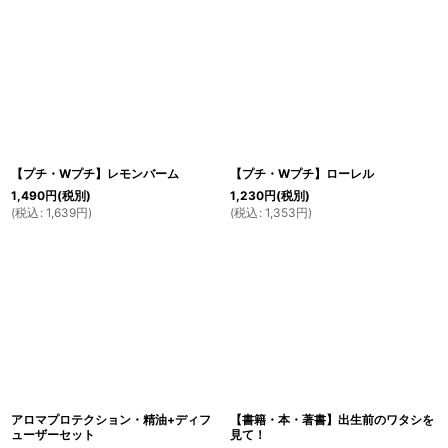
【プチ・Wプチ】レモンバーム
【プチ・Wプチ】ローレル
1,490
円
(税別)
1,230
円
(税別)
(
税込
:
1,639
円
)
(
税込
:
1,353
円
)
アロマプロテクション・精油+ディフ
【書籍・本・著書】出生前のワタシを
ューザーセット
見て！