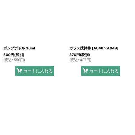
ポンプボトル 30ml
ガラス攪拌棒
[
A048〜A049
]
500
円
(税別)
370
円
(税別)
(
税込
:
550
円
)
(
税込
:
407
円
)
カートに入れる
カートに入れる