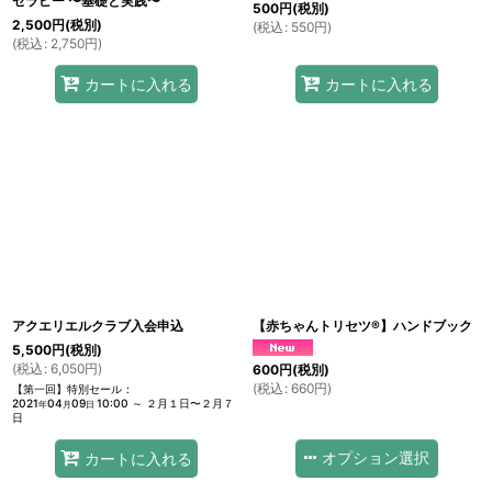
セラピー 〜基礎と実践〜
500
円
(税別)
2,500
円
(税別)
(
税込
:
550
円
)
(
税込
:
2,750
円
)
カートに入れる
カートに入れる
アクエリエルクラブ入会申込
【赤ちゃんトリセツ®】ハンドブック
5,500
円
(税別)
(
税込
:
6,050
円
)
600
円
(税別)
(
税込
:
660
円
)
【第一回】特別セール
:
2021
04
09
10:00
～
２月１日〜２月７
年
月
日
日
オプション選択
カートに入れる