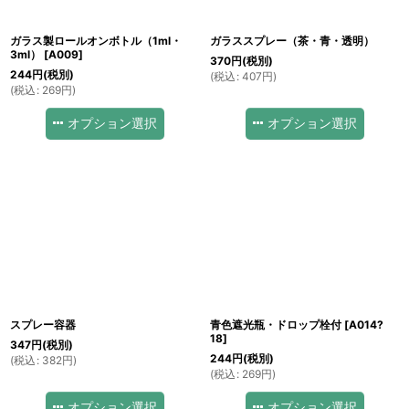
ガラス製ロールオンボトル（1ml・
ガラススプレー（茶・青・透明）
3ml）
[
A009
]
370
円
(税別)
244
円
(税別)
(
税込
:
407
円
)
(
税込
:
269
円
)
オプション選択
オプション選択
スプレー容器
青色遮光瓶・ドロップ栓付
[
A014?
18
]
347
円
(税別)
244
円
(税別)
(
税込
:
382
円
)
(
税込
:
269
円
)
オプション選択
オプション選択