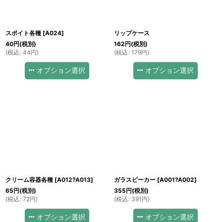
スポイト各種
[
A024
]
リップケース
40
円
(税別)
162
円
(税別)
(
税込
:
44
円
)
(
税込
:
179
円
)
オプション選択
オプション選択
クリーム容器各種
[
A012?A013
]
ガラスビーカー
[
A001?A002
]
65
円
(税別)
355
円
(税別)
(
税込
:
72
円
)
(
税込
:
391
円
)
オプション選択
オプション選択