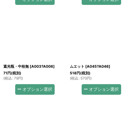
遮光瓶・中栓無
[
A003?A006
]
ムエット
[
A045?A046
]
71
円
(税別)
518
円
(税別)
(
税込
:
79
円
)
(
税込
:
570
円
)
オプション選択
オプション選択