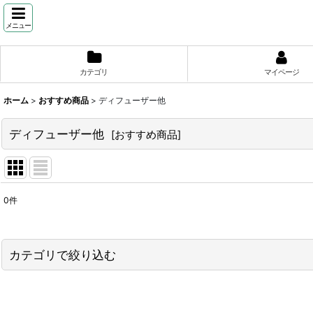
メニュー
カテゴリ
マイページ
ホーム
>
おすすめ商品
>
ディフューザー他
ディフューザー他
[
おすすめ商品
]
0
件
表示数
:
並び順
:
カテゴリで絞り込む
【アロマ用容器】遮光瓶・クリーム容器・スポイト (全商品)