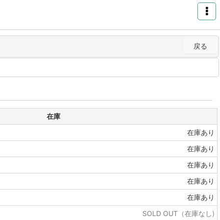
戻る
在庫
在庫あり
在庫あり
在庫あり
在庫あり
在庫あり
SOLD OUT（在庫なし)